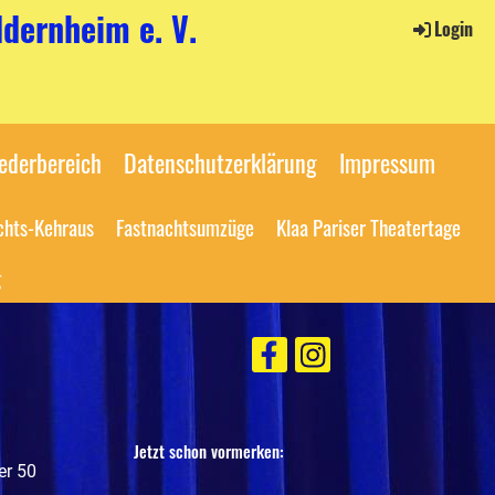
dernheim e. V.
Login
iederbereich
Datenschutzerklärung
Impressum
chts-Kehraus
Fastnachtsumzüge
Klaa Pariser Theatertage
g
Jetzt schon vormerken:
er 50