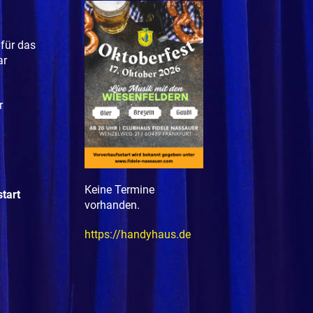
 für das
ar
r
Keine Termine
tart
vorhanden.
https://handyhaus.de