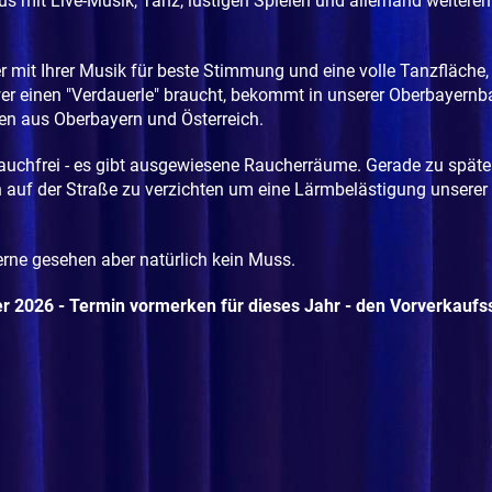
us mit Live-Musik, Tanz, lustigen Spielen und allerhand weiteren
r mit Ihrer Musik für beste Stimmung und eine volle Tanzfläche,
 wer einen "Verdauerle" braucht, bekommt in unserer Oberbayernb
en aus Oberbayern und Österreich.
 rauchfrei - es gibt ausgewiesene Raucherräume. Gerade zu späte
 auf der Straße zu verzichten um eine Lärmbelästigung unserer
rne gesehen aber natürlich kein Muss.
 2026 - Termin vormerken für dieses Jahr - den Vorverkaufss