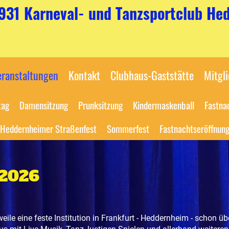
1931 Karneval- und Tanzsportclub Hed
ranstaltungen
Kontakt
Clubhaus-Gaststätte
Mitgl
tag
Damensitzung
Prunksitzung
Kindermaskenball
Fastna
Heddernheimer Straßenfest
Sommerfest
Fastnachtseröffnun
.2026
weile eine feste Institution in Frankfurt - Heddernheim - schon üb